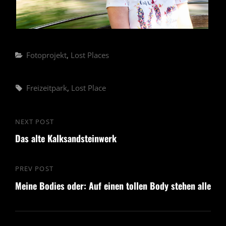
Categories
Fotoprojekt
,
Lost Places
Tags,
Freizeitpark
,
Lost Place
Beitragsnavigation
NEXT POST
Next
Das alte Kalksandsteinwerk
Post
PREV POST
Previous
Meine Bodies oder: Auf einen tollen Body stehen alle
Post