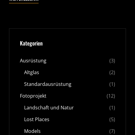
RED
FLAME
IN
FRANKEN
Kategorien
Ausrüstung
(3)
Altglas
(2)
Standardausrüstung
(1)
Fotoprojekt
(12)
Landschaft und Natur
(1)
Lost Places
(5)
Models
(7)