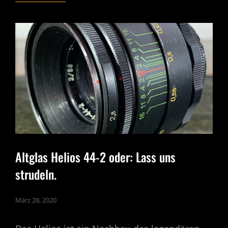
BODIES
ODER:
AUF
EINEN
TOLLEN
BODY
STEHEN
ALLE
Altglas Helios 44-2 oder: Lass uns
strudeln.
März 28, 2020