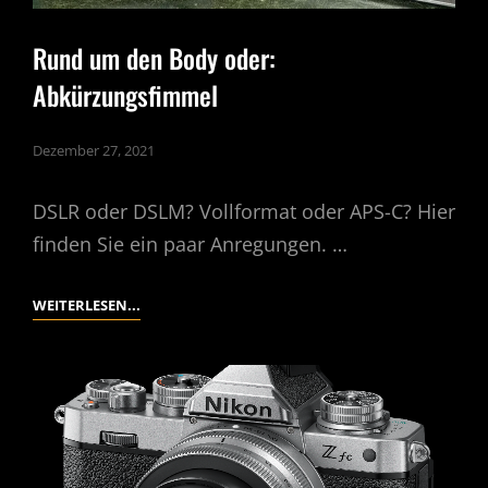
Rund um den Body oder:
Abkürzungsfimmel
Dezember 27, 2021
DSLR oder DSLM? Vollformat oder APS-C? Hier
finden Sie ein paar Anregungen. …
RUND
WEITERLESEN...
UM
DEN
BODY
ODER:
ABKÜRZUNGSFIMMEL