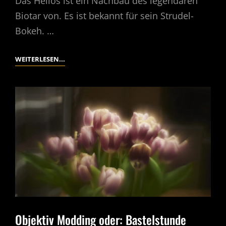
Das Helios ist ein Nachbau des legendären
Biotar von. Es ist bekannt für sein Strudel-
Bokeh. …
ALTGLAS
WEITERLESEN...
HELIOS
44-
2
ODER:
LASS
UNS
STRUDELN.
Objektiv Modding oder: Bastelstunde