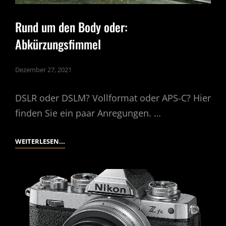
Rund um den Body oder:
Abkürzungsfimmel
Dezember 27, 2021
DSLR oder DSLM? Vollformat oder APS-C? Hier
finden Sie ein paar Anregungen. …
RUND
WEITERLESEN...
UM
DEN
BODY
ODER:
ABKÜRZUNGSFIMMEL