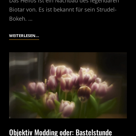
Das Helios ist ein Nachbau des legendären
Biotar von. Es ist bekannt für sein Strudel-
Bokeh. …
ALTGLAS
WEITERLESEN...
HELIOS
44-
2
ODER:
LASS
UNS
STRUDELN.
Objektiv Modding oder: Bastelstunde