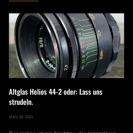
BODIES
ODER:
AUF
EINEN
TOLLEN
BODY
STEHEN
ALLE
Altglas Helios 44-2 oder: Lass uns
strudeln.
März 28, 2020